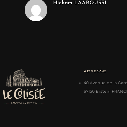
Hicham LAAROUSSI
ADRESSE
40 Avenue de la Gar
67150 Erstein FRANC