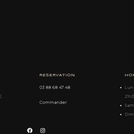
RESERVATION
HO
e
03 88 68 47 48
Lun–
E
21h
Commander
Sam 
Dim