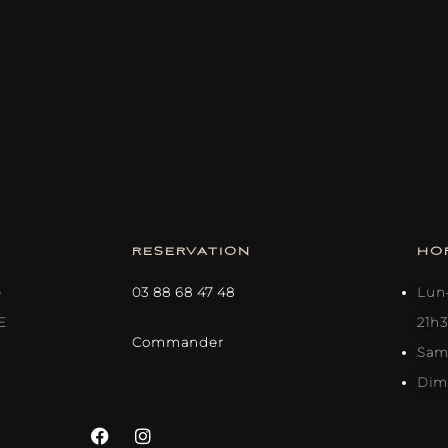
RESERVATION
HO
e
03 88 68 47 48
Lun–
E
21h
Commander
Sam 
Dim