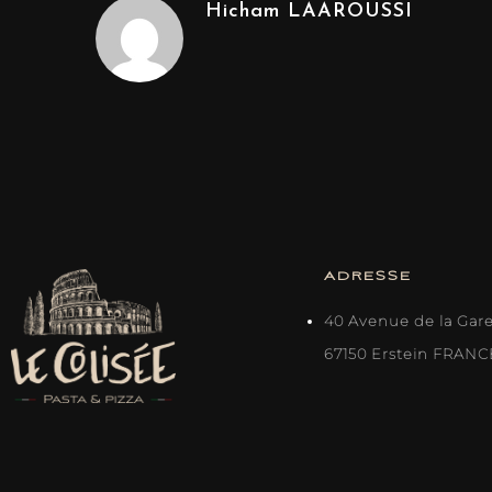
Hicham LAAROUSSI
ADRESSE
40 Avenue de la Gar
67150 Erstein FRANC